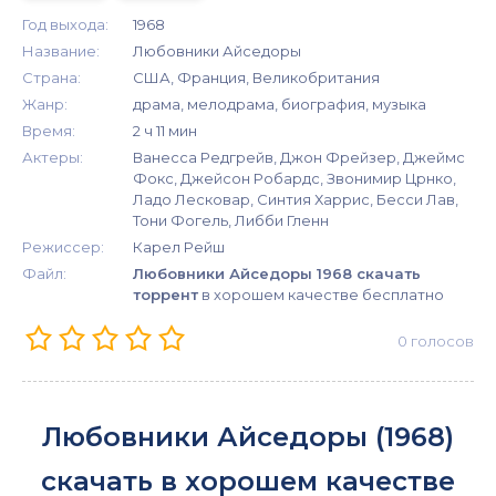
Год выхода:
1968
Название:
Любовники Айседоры
Страна:
США, Франция, Великобритания
Жанр:
драма, мелодрама, биография, музыка
Время:
2 ч 11 мин
Актеры:
Ванесса Редгрейв, Джон Фрейзер, Джеймс
Фокс, Джейсон Робардс, Звонимир Црнко,
Ладо Лесковар, Синтия Харрис, Бесси Лав,
Тони Фогель, Либби Гленн
Режиссер:
Карел Рейш
Файл:
Любовники Айседоры 1968 скачать
торрент
в хорошем качестве бесплатно
0
голосов
Любовники Айседоры (1968)
скачать в хорошем качестве