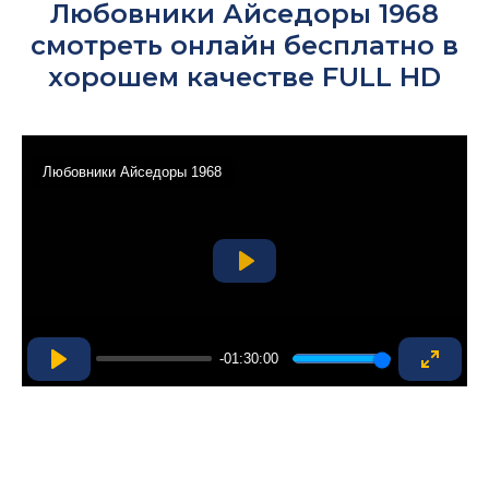
Любовники Айседоры 1968
смотреть онлайн бесплатно в
хорошем качестве FULL HD
Любовники Айседоры 1968
Play
-01:30:00
Play
Enter
fullsc