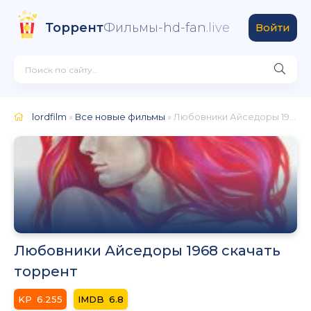
Торрент
Фильмы-hd-fan
.live
Войти
lordfilm
»
Все новые фильмы
» Любовники Айседоры 1968
Любовники Айседоры 1968 скачать
торрент
6.255
6.8