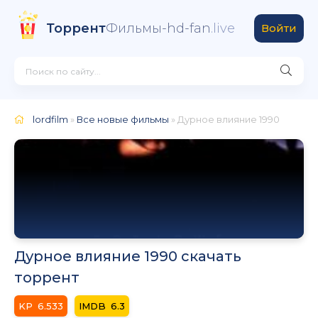
Торрент
Фильмы-hd-fan
.live
Войти
lordfilm
»
Все новые фильмы
» Дурное влияние 1990
Дурное влияние 1990 скачать
торрент
6.533
6.3