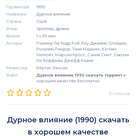
Год выхода:
1990
Название:
Дурное влияние
Страна:
США
Жанр:
триллер, драма
Время:
1 ч 39 мин
Актеры:
Палмер Ли Тодд, Роб Лоу, Джеймс Спэйдер,
Розалин Лэндор, Тони Маджио, Кэтлин
Уилхойт, Марсия Кросс, Санни Смит, Сьюзэн
Ли Хоффман, Джефф Кааке
Режиссер:
Кёртис Хэнсон
Файл:
Дурное влияние 1990 скачать торрент
в
хорошем качестве бесплатно
0
голосов
Дурное влияние (1990) скачать
в хорошем качестве