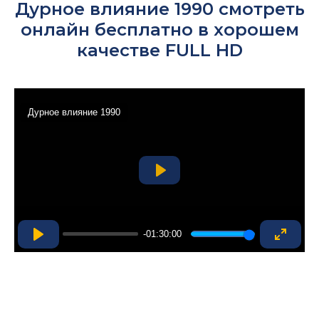
Дурное влияние 1990 смотреть
онлайн бесплатно в хорошем
качестве FULL HD
Дурное влияние 1990
Play
-01:30:00
Play
Enter
fullsc