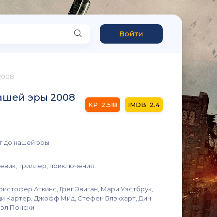
Войти
2008
нашей эры 2008
2.518
2.4
т до нашей эры
оевик, триллер, приключения
ристофер Аткинс, Грег Эвиган, Мари Уэстбрук,
ди Картер, Джофф Мид, Стефен Блэкхарт, Дин
иэл Понски