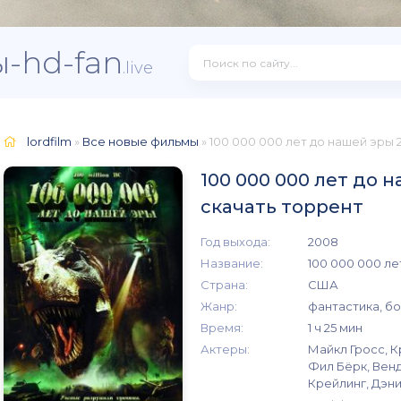
-hd-fan
.live
lordfilm
»
Все новые фильмы
» 100 000 000 лет до нашей эры 
100 000 000 лет до 
скачать торрент
Год выхода:
2008
Название:
100 000 000 ле
Страна:
США
Жанр:
фантастика, б
Время:
1 ч 25 мин
Актеры:
Майкл Гросс, К
Фил Бёрк, Вен
Крейлинг, Дэн