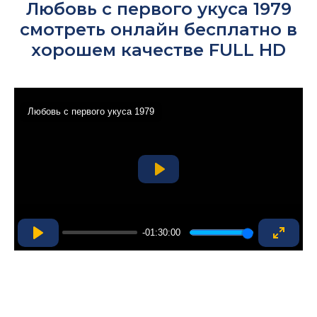
Любовь с первого укуса 1979
смотреть онлайн бесплатно в
хорошем качестве FULL HD
Любовь с первого укуса 1979
Play
-01:30:00
Play
Enter
fullsc