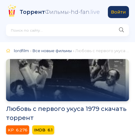
Торрент
Фильмы-hd-fan
.live
Войти
lordfilm
»
Все новые фильмы
» Любовь с первого укуса 1979
Любовь с первого укуса 1979 скачать
торрент
6.276
6.1