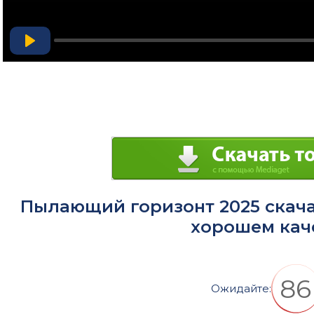
Play
Пылающий горизонт 2025 скача
хорошем кач
85
Ожидайте: