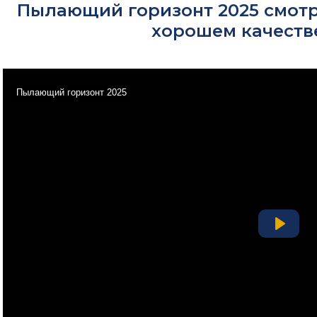
Пылающий горизонт 2025 смотр
хорошем качеств
Пылающий горизонт 2025
Play