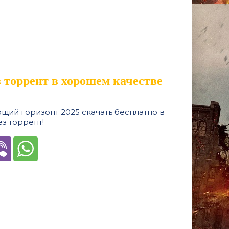
 торрент в хорошем качестве
ий горизонт 2025 скачать бесплатно в
з торрент!