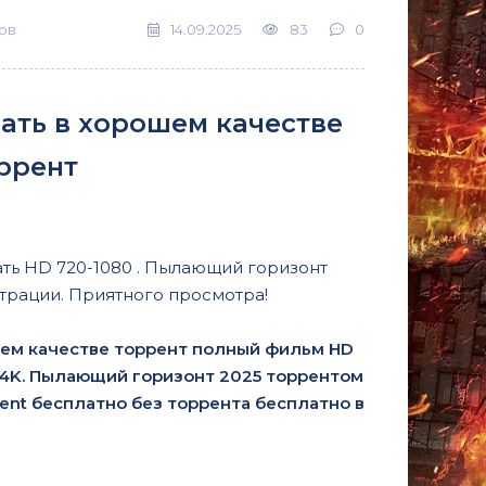
ов
14.09.2025
83
0
ать в хорошем качестве
ррент
ать HD 720-1080 . Пылающий горизонт
страции. Приятного просмотра!
шем качестве торрент полный фильм HD
D и 4K. Пылающий горизонт 2025 торрентом
rent бесплатно без торрента бесплатно в