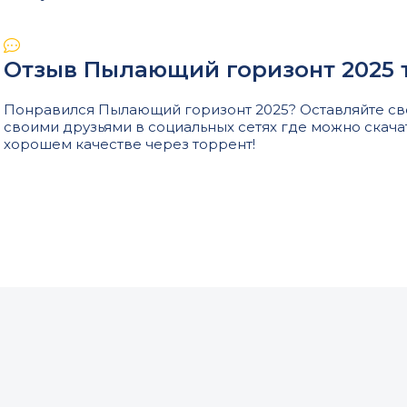
Отзыв Пылающий горизонт 2025 
Понравился Пылающий горизонт 2025? Оставляйте сво
своими друзьями в социальных сетях где можно скач
хорошем качестве через торрент!