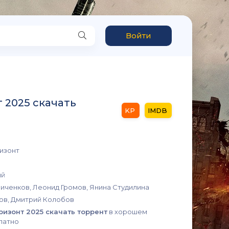
Войти
2025 скачать
изонт
ый
иченков, Леонид Громов, Янина Студилина
ов, Дмитрий Колобов
изонт 2025 скачать торрент
в хорошем
латно