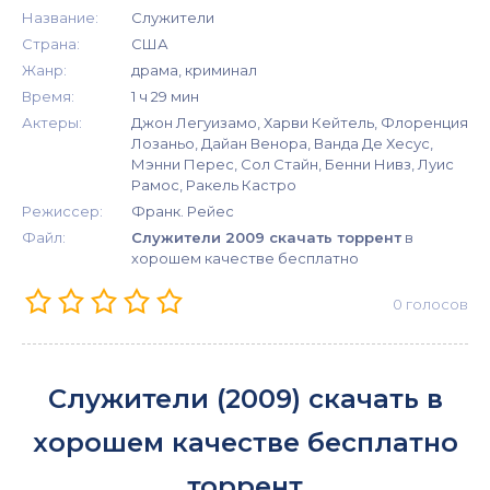
Название:
Служители
Страна:
США
Жанр:
драма, криминал
Время:
1 ч 29 мин
Актеры:
Джон Легуизамо, Харви Кейтель, Флоренция
Лозаньо, Дайан Венора, Ванда Де Хесус,
Мэнни Перес, Сол Стайн, Бенни Нивз, Луис
Рамос, Ракель Кастро
Режиссер:
Франк. Рейес
Файл:
Служители 2009 скачать торрент
в
хорошем качестве бесплатно
0
голосов
Служители (2009) скачать в
хорошем качестве бесплатно
торрент