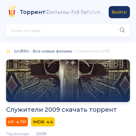
Торрент
Фильмы-hd-fan
.live
Войти
lordfilm
»
Все новые фильмы
» Служители 2009
Служители 2009 скачать торрент
4.791
4.4
Год выхода:
2009