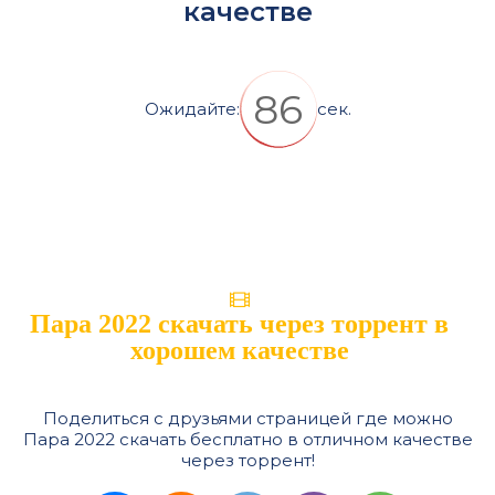
качестве
86
Ожидайте:
сек.
Пара 2022 скачать через торрент в
хорошем качестве
Поделиться с друзьями страницей где можно
Пара 2022 скачать бесплатно в отличном качестве
через торрент!