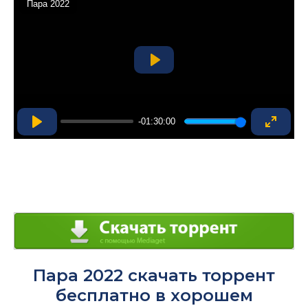
Пара 2022
Play
-01:30:00
Play
Enter
fullsc
Пара 2022 скачать торрент
бесплатно в хорошем