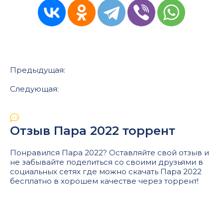
Предыдущая:
Следующая:
Отзыв Пара 2022 торрент
Понравился Пара 2022? Оставляйте свой отзыв и
не забывайте поделиться со своими друзьями в
социальных сетях где можно скачать Пара 2022
бесплатно в хорошем качестве через торрент!