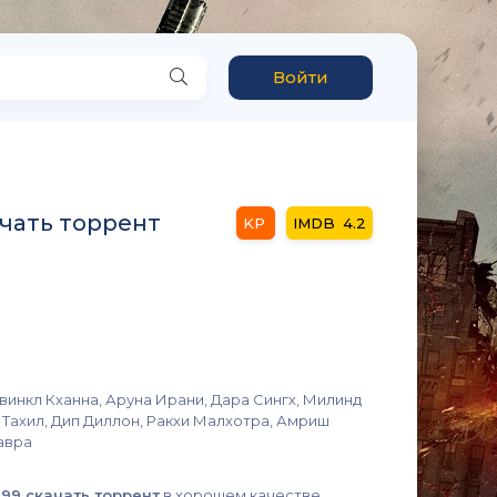
Войти
ачать торрент
4.2
винкл Кханна, Аруна Ирани, Дара Сингх, Милинд
 Тахил, Дип Диллон, Ракхи Малхотра, Амриш
авра
99 скачать торрент
в хорошем качестве