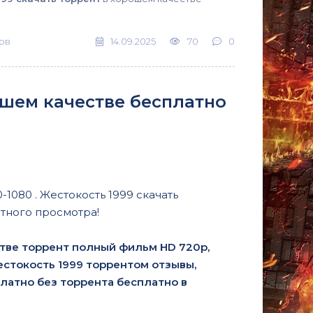
ов
14.09.2025
70
0
рошем качестве бесплатно
-1080 . Жестокость 1999 скачать
тного просмотра!
стве торрент полный фильм HD 720p,
 Жестокость 1999 торрентом отзывы,
платно без торрента бесплатно в