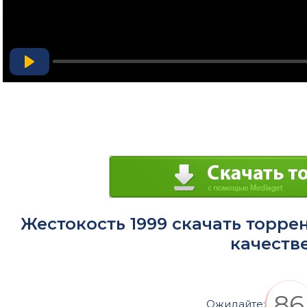
Play
Жестокость 1999 скачать торре
качеств
85
Ожидайте: