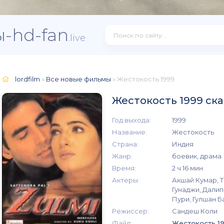
-hd-fan
.live
lordfilm
»
Все новые фильмы
» Жестокость 1999
Жестокость 1999 ск
Год выхода:
1999
Название:
Жестокость
Страна:
Индия
Жанр:
боевик, драма
Время:
2 ч 16 мин
Актеры:
Акшай Кумар, Т
Гунаджи, Далип
Пури, Гулшан Б
Режиссер:
Сандеш Коли
Файл:
Жестокость 19