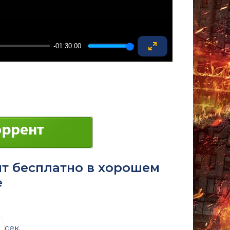
-01:30:00
Enter
fullscreen
нт бесплатно в хорошем
е
сек.