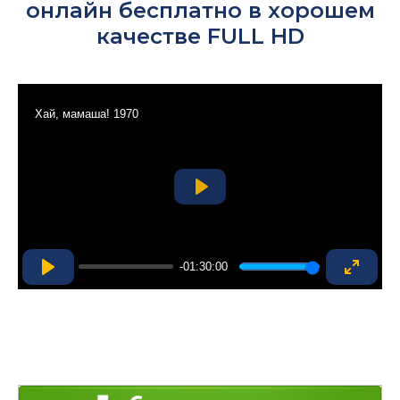
онлайн бесплатно в хорошем
качестве FULL HD
Хай, мамаша! 1970
Play
-01:30:00
Play
Enter
fullsc