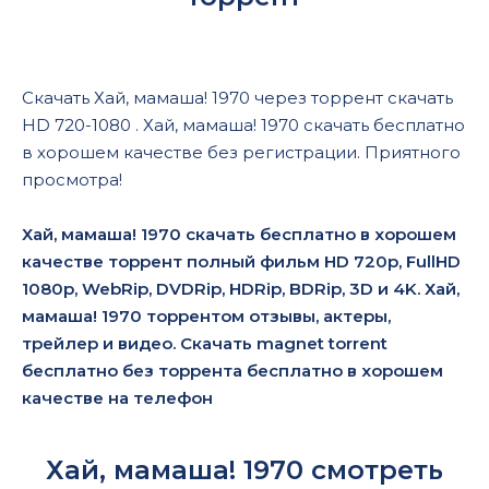
Скачать Хай, мамаша! 1970 через торрент скачать
HD 720-1080 . Хай, мамаша! 1970 скачать бесплатно
в хорошем качестве без регистрации. Приятного
просмотра!
Хай, мамаша! 1970 скачать бесплатно в хорошем
качестве торрент полный фильм HD 720p, FullHD
1080p, WebRip, DVDRip, HDRip, BDRip, 3D и 4K. Хай,
мамаша! 1970 торрентом отзывы, актеры,
трейлер и видео. Скачать magnet torrent
бесплатно без торрента бесплатно в хорошем
качестве на телефон
Хай, мамаша! 1970 смотреть