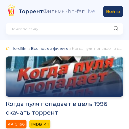
Торрент
Фильмы-hd-fan
.live
Войти
lordfilm
»
Все новые фильмы
» Когда пуля попадает в цель 1996
Когда пуля попадает в цель 1996
скачать торрент
5.166
4.1