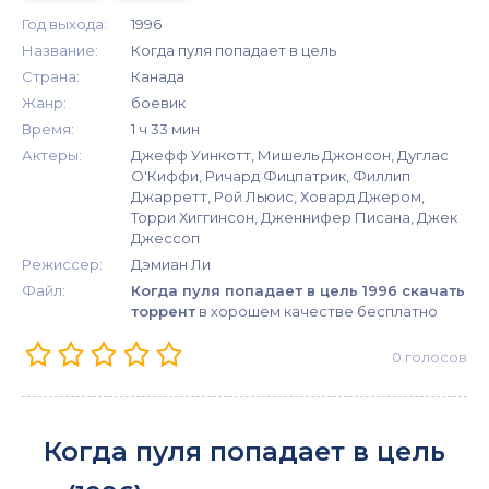
Год выхода:
1996
Название:
Когда пуля попадает в цель
Страна:
Канада
Жанр:
боевик
Время:
1 ч 33 мин
Актеры:
Джефф Уинкотт, Мишель Джонсон, Дуглас
О'Киффи, Ричард Фицпатрик, Филлип
Джарретт, Рой Льюис, Ховард Джером,
Торри Хиггинсон, Дженнифер Писана, Джек
Джессоп
Режиссер:
Дэмиан Ли
Файл:
Когда пуля попадает в цель 1996 скачать
торрент
в хорошем качестве бесплатно
0
голосов
Когда пуля попадает в цель