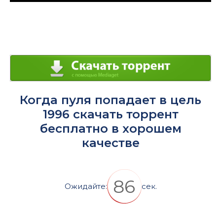
Play
Enter
fullsc
Когда пуля попадает в цель
1996 скачать торрент
бесплатно в хорошем
качестве
86
Ожидайте:
сек.