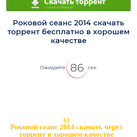
Роковой сеанс 2014 скачать
торрент бесплатно в хорошем
качестве
86
Ожидайте:
сек.
Роковой сеанс 2014 скачать через
торрент в хорошем качестве