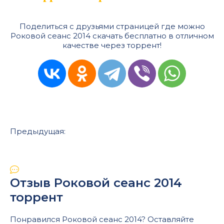
Поделиться с друзьями страницей где можно
Роковой сеанс 2014 скачать бесплатно в отличном
качестве через торрент!
Предыдущая:
Отзыв Роковой сеанс 2014
торрент
Понравился Роковой сеанс 2014? Оставляйте