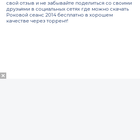
свой отзыв и не забывайте поделиться со своими
друзьями в социальных сетях где можно скачать
Роковой сеанс 2014 бесплатно в хорошем
качестве через торрент!