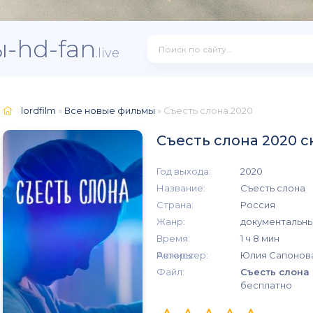
-hd-fan
.live
lordfilm
»
Все новые фильмы
» Съесть слона 2020
Съесть слона 2020 с
Год выхода:
2020
Название:
Съесть слона
Страна:
Россия
Жанр:
документальны
Время:
1 ч 8 мин
Актеры:
Режиссер:
Юлия Сапонов
Файл:
Съесть слона 
бесплатно