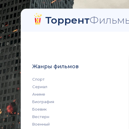
Торрент
Фильмы
Жанры фильмов
Спорт
Сериал
Аниме
Биография
Боевик
Вестерн
Военный