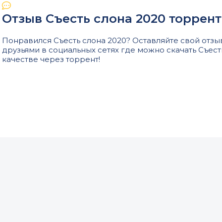
Отзыв Съесть слона 2020 торрент
Понравился Съесть слона 2020? Оставляйте свой отзы
друзьями в социальных сетях где можно скачать Съес
качестве через торрент!