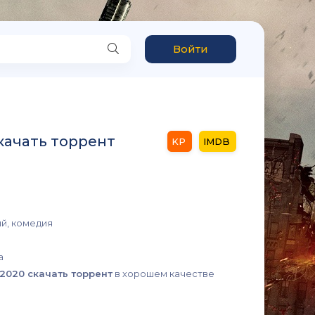
Войти
качать торрент
й, комедия
а
2020 скачать торрент
в хорошем качестве