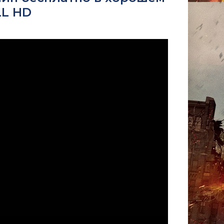
LL HD