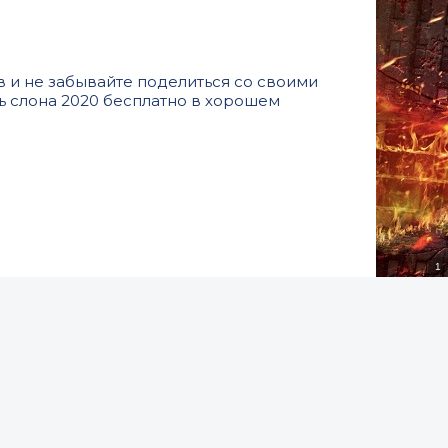
в и не забывайте поделиться со своими
ть слона 2020 бесплатно в хорошем