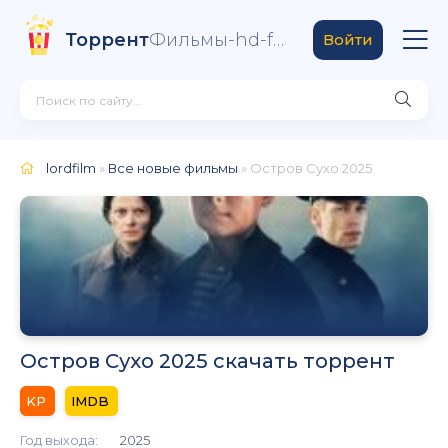
Торрент
Фильмы-hd-fan
.live
Войти
lordfilm
»
Все новые фильмы
» Остров Сухо 2025
Остров Сухо 2025 скачать торрент
Год выхода:
2025