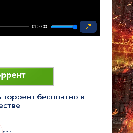
-01:30:00
Enter
fullscreen
ь торрент бесплатно в
естве
сек.