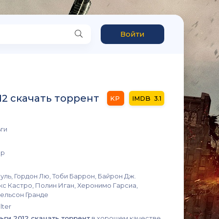
Войти
12 скачать торрент
3.1
ги
ер
буль, Гордон Лю, Тоби Баррон, Байрон Дж.
с Кастро, Полин Иган, Херонимо Гарсиа,
ельсон Гранде
lter
ги 2012 скачать торрент
в хорошем качестве