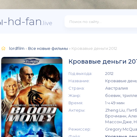
-hd-fan
.live
lordfilm
»
Все новые фильмы
» Кровавые деньги 2012
Кровавые деньги 20
Год выхода:
2012
Название:
Кровавые день
Страна:
Австралия
Жанр:
боевик, трилл
Время:
1 ч 49 мин
Актеры:
Zheng Liu, Пит
Брочманн, Алек
Массон Дже, Н
Режиссер:
Gregory McQua
Файл:
Кровавые день