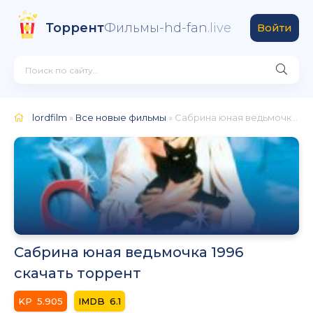
Торрент
Фильмы-hd-fan
.live
Войти
lordfilm
»
Все новые фильмы
» Сабрина юная ведьмочка 1996
Сабрина юная ведьмочка 1996
скачать торрент
5.905
6.1