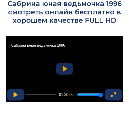
Сабрина юная ведьмочка 1996
смотреть онлайн бесплатно в
хорошем качестве FULL HD
Сабрина юная ведьмочка 1996
Play
-01:30:00
Play
Enter
fullsc