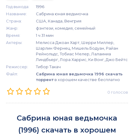
Год выхода:
1996
Название:
Сабрина юная ведьмочка
Страна:
США, Канада, Венгрия
Жанр:
фэнтези, комедия, семейный
Время:
1 ч 31 мин
Актеры:
Мелисса Джоан Харт, Шерри Миллер,
Шарлин Фернец, Мишель Бодуан, Райан
Рейнольдс, Тобиас Мелер, Лалаиниа
Линдбьерг, Лора Харрис, Ки Вонг, Джо Бейтс
Режиссер:
Тибор Такач
Файл:
Сабрина юная ведьмочка 1996 скачать
торрент
в хорошем качестве бесплатно
0
голосов
Сабрина юная ведьмочка
(1996) скачать в хорошем