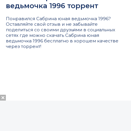
ведьмочка 1996 торрент
Понравился Сабрина юная ведьмочка 1996?
Оставляйте свой отзыв и не забывайте
поделиться со своими друзьями в социальных
сетях где можно скачать Сабрина юная
ведьмочка 1996 бесплатно в хорошем качестве
через торрент!