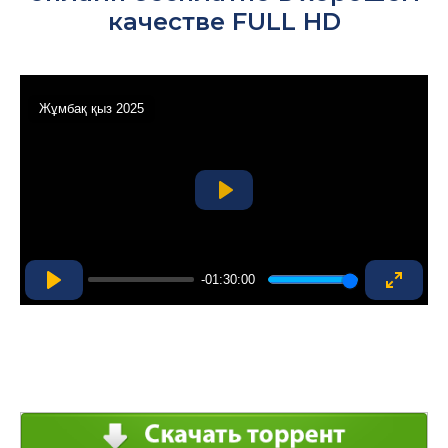
качестве FULL HD
Жұмбақ қыз 2025
Play
-01:30:00
Play
Enter
fullsc