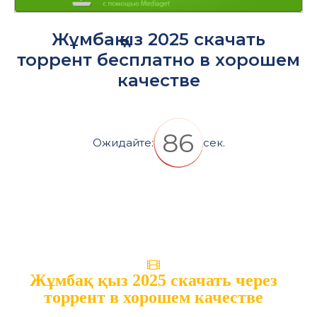
Жұмбақ қыз 2025 скачать
торрент бесплатно в хорошем
качестве
86
Ожидайте:
сек.
Жұмбақ қыз 2025 скачать через
торрент в хорошем качестве