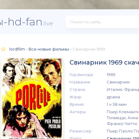
-hd-fan
.live
lordfilm
»
Все новые фильмы
» Свинарник 1969
Свинарник 1969 ска
Год выхода:
1969
Название:
Свинарник
Страна:
Италия, Франц
Жанр:
драма
Время:
1 ч 38 мин
Актеры:
Пьер Клеманти
Тоньяцци, Анн
Франко Читти,
Режиссер:
Пьер Паоло П
Файл:
Свинарник 19