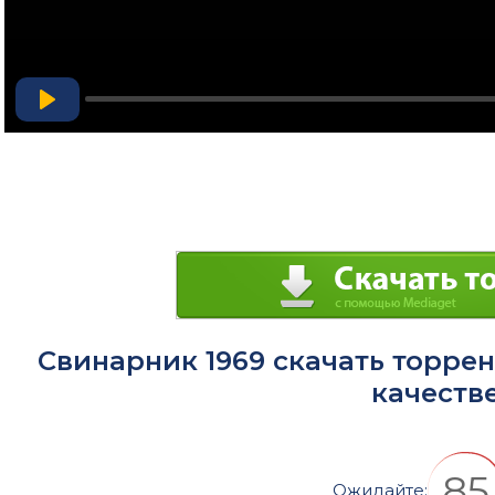
Play
Свинарник 1969 скачать торре
качеств
84
Ожидайте: