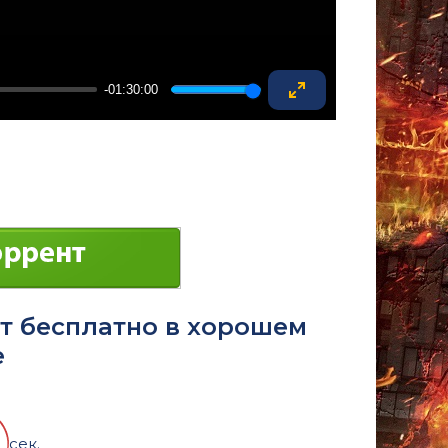
-01:30:00
Enter
fullscreen
нт бесплатно в хорошем
е
сек.