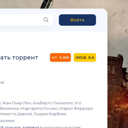
Войти
чать торрент
6.881
6.6
ия
, Жан-Пьер Лео, Альберто Лионелло, Уго
а Вяземски, Маргарита Лосано, Марко Феррери,
 Нинетто Даволи, Луиджи Барбини
азолини
69 скачать торрент
в хорошем качестве