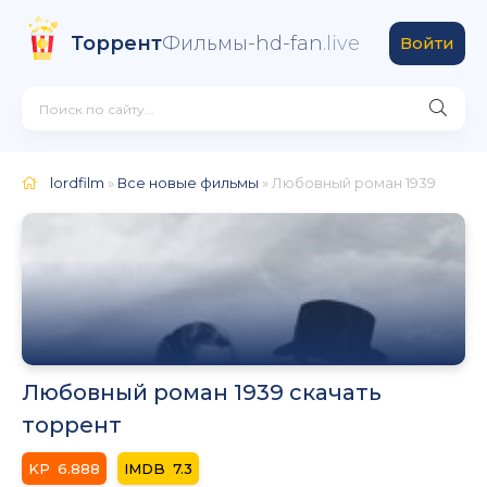
Торрент
Фильмы-hd-fan
.live
Войти
lordfilm
»
Все новые фильмы
» Любовный роман 1939
Любовный роман 1939 скачать
торрент
6.888
7.3