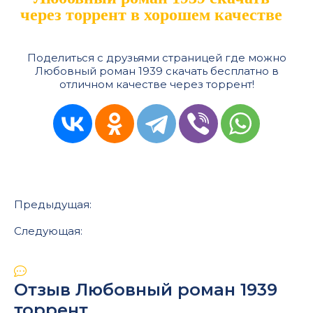
через торрент в хорошем качестве
Поделиться с друзьями страницей где можно
Любовный роман 1939 скачать бесплатно в
отличном качестве через торрент!
Предыдущая:
Следующая:
Отзыв Любовный роман 1939
торрент