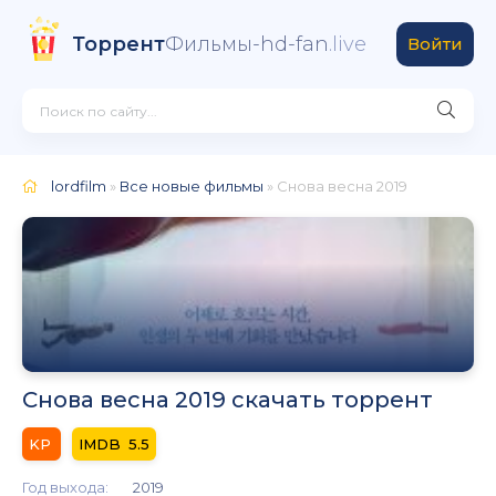
Торрент
Фильмы-hd-fan
.live
Войти
lordfilm
»
Все новые фильмы
» Снова весна 2019
Снова весна 2019 скачать торрент
5.5
Год выхода:
2019