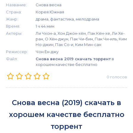
Название:
Снова весна
Страна:
Корея Южная
Жанр:
драма, фантастика, мелодрама
Время:
1 ч 44 мин
Актеры:
Ли Чхон-а, Хон Джон-хён, Пак Кён-хе, Ли Хе-
ран, О Хён-джун, Пак Чи-бин, Пак Чи-иль, Ким
Но-джин, Пак Со-и, Ким Мин-сан
Режиссер:
Чон Ён-джу
Файл:
Снова весна 2019 скачать торрент
в
хорошем качестве бесплатно
0
голосов
Снова весна (2019) скачать в
хорошем качестве бесплатно
торрент