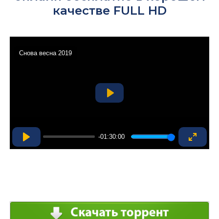
качестве FULL HD
Снова весна 2019
Play
-01:30:00
Play
Enter
fullsc