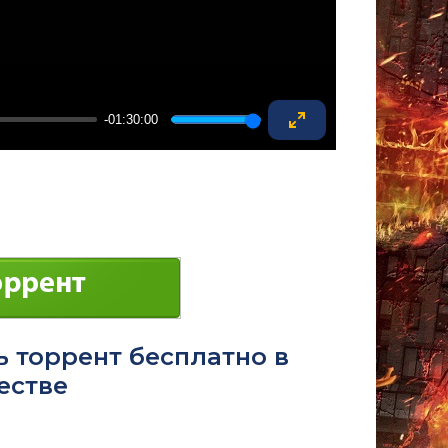
-01:30:00
Enter
fullscreen
ь торрент бесплатно в
естве