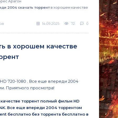
ррес Арагон
еди 2004 скачать торрент
в хорошем качестве
ов
14.09.2025
72
0
ть в хорошем качестве
ррент
 HD 720-1080 . Все еще впереди 2004
ии. Приятного просмотра!
 качестве торрент полный фильм HD
 и 4K. Все еще впереди 2004 торрентом
rent бесплатно без торрента бесплатно в