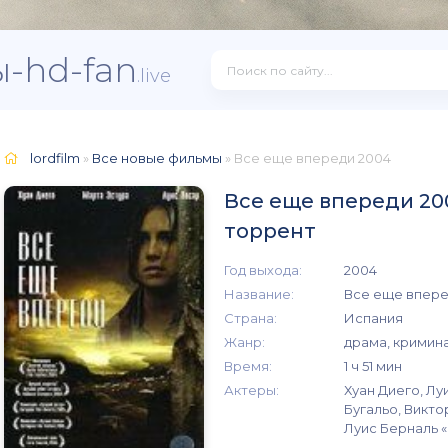
-hd-fan
.live
lordfilm
»
Все новые фильмы
» Все еще впереди 2004
Все еще впереди 20
торрент
Год выхода:
2004
Название:
Все еще впер
Страна:
Испания
Жанр:
драма, кримин
Время:
1 ч 51 мин
Актеры:
Хуан Диего, Лу
Бугальо, Викто
Луис Берналь 