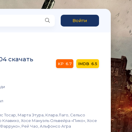
Войти
04 скачать
6.7
6.5
еди
ал
ис Тосар, Марта Этура, Клара Лаго, Сельсо
р Клавихо, Хосе Мануэль Ольвейра «Пико», Хосе
«Фарруко», Рей Чао, Альфонсо Агра