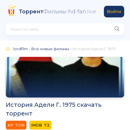
Торрент
Фильмы-hd-fan
.live
Войти
lordfilm
»
Все новые фильмы
» История Адели Г. 1975
История Адели Г. 1975 скачать
торрент
7.216
7.2