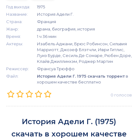
Год выхода:
1975
Название:
История Адели Г.
Страна:
Франция
Жанр:
драма, биография, история
Время:
1 ч 36 мин
Актеры:
Изабель Аджани, Брюс Робинсон, Сильвия
Марриотт, Джозеф Блэтчли, Иври Гитлис,
Луиз Бурде, Сесиль Де Сомаре, Рюбен Доре,
Клайв Джиллинхэм, Роджер Мартин
Режиссер:
Франсуа Трюффо
Файл:
История Адели Г. 1975 скачать торрент
в
хорошем качестве бесплатно
0
голосов
История Адели Г. (1975)
скачать в хорошем качестве