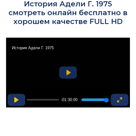
История Адели Г. 1975
смотреть онлайн бесплатно в
хорошем качестве FULL HD
История Адели Г. 1975
Play
-01:30:00
Play
Enter
fullsc