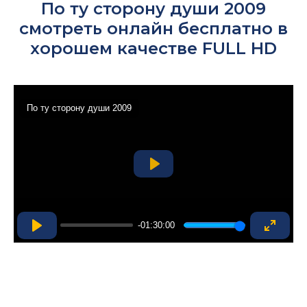
По ту сторону души 2009
смотреть онлайн бесплатно в
хорошем качестве FULL HD
По ту сторону души 2009
Play
-01:30:00
Play
Enter
fullsc