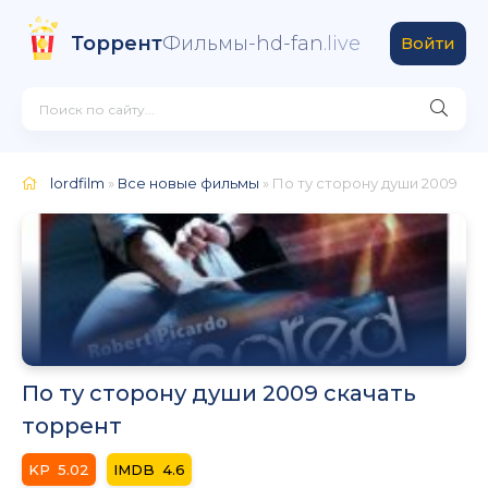
Торрент
Фильмы-hd-fan
.live
Войти
lordfilm
»
Все новые фильмы
» По ту сторону души 2009
По ту сторону души 2009 скачать
торрент
5.02
4.6