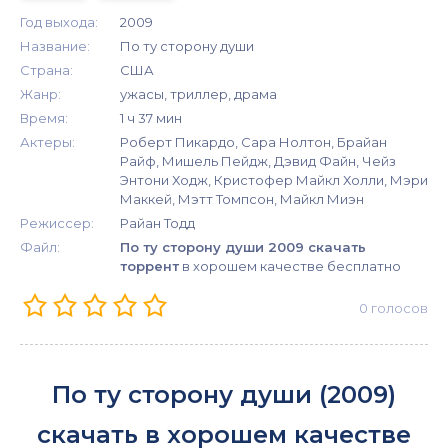
Год выхода:
2009
Название:
По ту сторону души
Страна:
США
Жанр:
ужасы, триллер, драма
Время:
1 ч 37 мин
Актеры:
Роберт Пикардо, Сара Нолтон, Брайан
Райф, Мишель Пейдж, Дэвид Файн, Чейз
Энтони Ходж, Кристофер Майкл Холли, Мэри
Маккей, Мэтт Томпсон, Майкл Миэн
Режиссер:
Райан Тодд
Файл:
По ту сторону души 2009 скачать
торрент
в хорошем качестве бесплатно
0
голосов
По ту сторону души (2009)
скачать в хорошем качестве