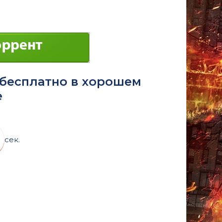
т бесплатно в хорошем
е
сек.