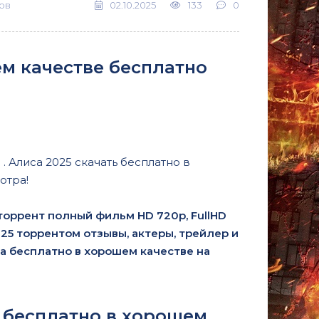
ов
02.10.2025
133
0
ем качестве бесплатно
. Алиса 2025 скачать бесплатно в
отра!
торрент полный фильм HD 720p, FullHD
2025 торрентом отзывы, актеры, трейлер и
та бесплатно в хорошем качестве на
н бесплатно в хорошем