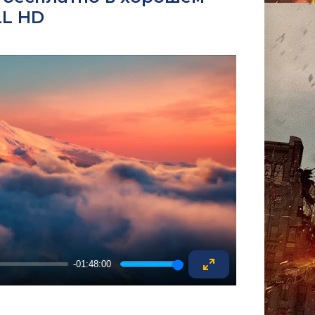
LL HD
-01:48:00
Enter
fullscreen