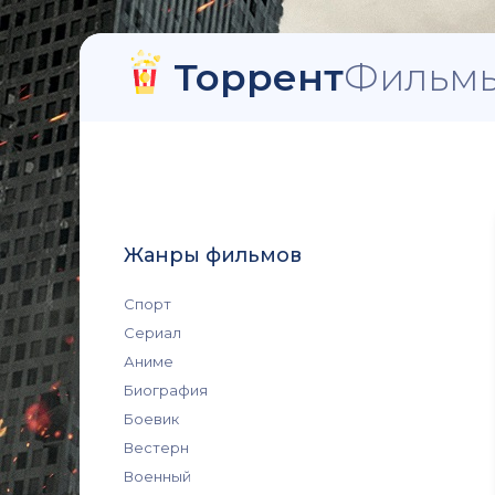
Торрент
Фильмы
Жанры фильмов
Спорт
Сериал
Аниме
Биография
Боевик
Вестерн
Военный