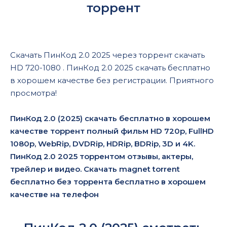
торрент
Скачать ПинКод 2.0 2025 через торрент скачать
HD 720-1080 . ПинКод 2.0 2025 скачать бесплатно
в хорошем качестве без регистрации. Приятного
просмотра!
ПинКод 2.0 (2025) скачать бесплатно в хорошем
качестве торрент полный фильм HD 720p, FullHD
1080p, WebRip, DVDRip, HDRip, BDRip, 3D и 4K.
ПинКод 2.0 2025 торрентом отзывы, актеры,
трейлер и видео. Скачать magnet torrent
бесплатно без торрента бесплатно в хорошем
качестве на телефон