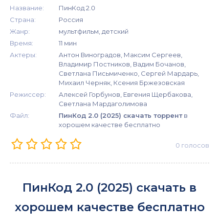
Название:
ПинКод 2.0
Страна:
Россия
Жанр:
мультфильм, детский
Время:
11 мин
Актеры:
Антон Виноградов, Максим Сергеев,
Владимир Постников, Вадим Бочанов,
Светлана Письмиченко, Сергей Мардарь,
Михаил Черняк, Ксения Бржезовская
Режиссер:
Алексей Горбунов, Евгения Щербакова,
Светлана Мардаголимова
Файл:
ПинКод 2.0 (2025) скачать торрент
в
хорошем качестве бесплатно
0
голосов
ПинКод 2.0 (2025) скачать в
хорошем качестве бесплатно