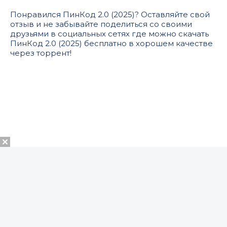
Понравился ПинКод 2.0 (2025)? Оставляйте свой
отзыв и не забывайте поделиться со своими
друзьями в социальных сетях где можно скачать
ПинКод 2.0 (2025) бесплатно в хорошем качестве
через торрент!