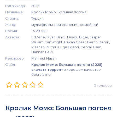
Год выхода:
2025
Название:
Кролик Момо: Большая погоня
Страна:
Турция
Жанр:
мультфильм, приключения, семейный
Время:
1 ч 29 мин
Актеры:
Ed Ashe, Sivan Binici, Duygu Biçer, Jasper
William Cartwright, Hakan Cosar, Berrin Demir,
Rizacan Durmus, Ege Egerci, Cebrail Esen,
Hannah Felix
Режиссер:
Mahmut Hasan
Файл:
Кролик Момо: Большая погоня (2025)
скачать торрент
в хорошем качестве
бесплатно
0
голосов
Кролик Момо: Большая погоня