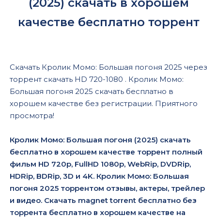
(2025) скачать в хорошем
качестве бесплатно торрент
Скачать Кролик Момо: Большая погоня 2025 через
торрент скачать HD 720-1080 . Кролик Момо:
Большая погоня 2025 скачать бесплатно в
хорошем качестве без регистрации. Приятного
просмотра!
Кролик Момо: Большая погоня (2025) скачать
бесплатно в хорошем качестве торрент полный
фильм HD 720p, FullHD 1080p, WebRip, DVDRip,
HDRip, BDRip, 3D и 4K. Кролик Момо: Большая
погоня 2025 торрентом отзывы, актеры, трейлер
и видео. Скачать magnet torrent бесплатно без
торрента бесплатно в хорошем качестве на