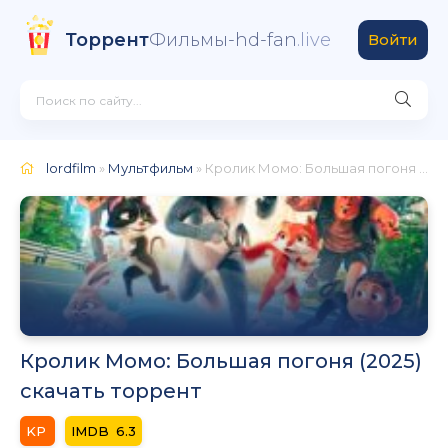
Торрент
Фильмы-hd-fan
.live
Войти
lordfilm
»
Мультфильм
» Кролик Момо: Большая погоня (2025)
Кролик Момо: Большая погоня (2025)
скачать торрент
6.3