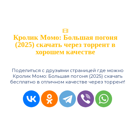
Кролик Момо: Большая погоня
(2025) скачать через торрент в
хорошем качестве
Поделиться с друзьями страницей где можно
Кролик Момо: Большая погоня (2025) скачать
бесплатно в отличном качестве через торрент!