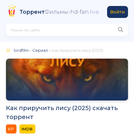
Торрент
Фильмы-hd-fan
.live
Войти
lordfilm
»
Сериал
» Как приручить лису (2025)
Как приручить лису (2025) скачать
торрент