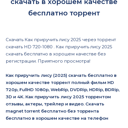
скачать в хорошем качестве
бесплатно торрент
Скачать Как приручить лису 2025 через торрент
скачать HD 720-1080 . Как приручить лису 2025
скачать бесплатно в хорошем качестве без
регистрации. Приятного просмотра!
Как приручить лису (2025) скачать бесплатно в
хорошем качестве торрент полный фильм HD
720p, FullHD 1080p, WebRip, DVDRip, HDRip, BDRip,
3D и 4K. Как приручить лису 2025 торрентом
отзывы, актеры, трейлер и видео. Скачать
magnet torrent бесплатно без торрента
бесплатно в хорошем качестве на телефон