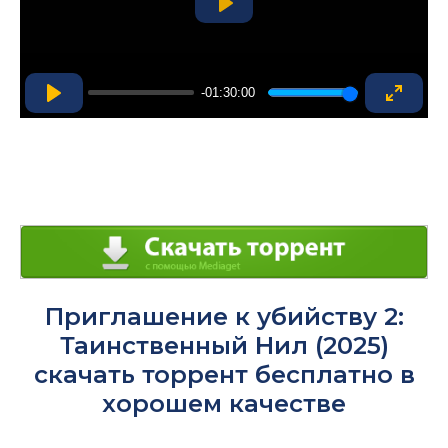
Play
-01:30:00
Play
Enter
fullsc
Приглашение к убийству 2:
Таинственный Нил (2025)
скачать торрент бесплатно в
хорошем качестве