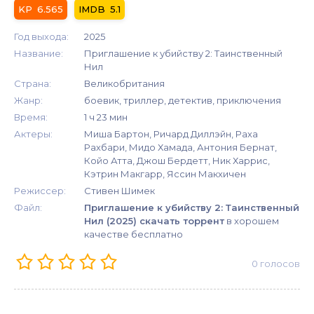
6.565
5.1
Год выхода:
2025
Название:
Приглашение к убийству 2: Таинственный
Нил
Страна:
Великобритания
Жанр:
боевик, триллер, детектив, приключения
Время:
1 ч 23 мин
Актеры:
Миша Бартон, Ричард Диллэйн, Раха
Рахбари, Мидо Хамада, Антония Бернат,
Койо Атта, Джош Бердетт, Ник Харрис,
Кэтрин Макгарр, Яссин Макхичен
Режиссер:
Стивен Шимек
Файл:
Приглашение к убийству 2: Таинственный
Нил (2025) скачать торрент
в хорошем
качестве бесплатно
0
голосов