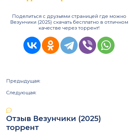
Поделиться с друзьями страницей где можно
Везунчики (2025) скачать бесплатно в отличном
качестве через торрент!
Предыдущая:
Следующая:
Отзыв Везунчики (2025)
торрент