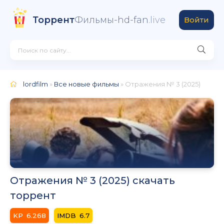
Торрент
Фильмы-hd-fan
.live
Войти
lordfilm
»
Все новые фильмы
» Отражения № 3 (2025)
Отражения № 3 (2025) скачать
торрент
6.268
6.7