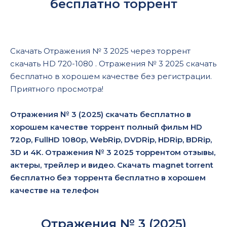
бесплатно торрент
Скачать Отражения № 3 2025 через торрент
скачать HD 720-1080 . Отражения № 3 2025 скачать
бесплатно в хорошем качестве без регистрации.
Приятного просмотра!
Отражения № 3 (2025) скачать бесплатно в
хорошем качестве торрент полный фильм HD
720p, FullHD 1080p, WebRip, DVDRip, HDRip, BDRip,
3D и 4K. Отражения № 3 2025 торрентом отзывы,
актеры, трейлер и видео. Скачать magnet torrent
бесплатно без торрента бесплатно в хорошем
качестве на телефон
Отражения № 3 (2025)