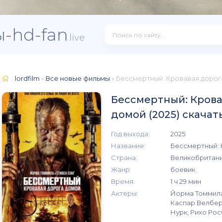
-hd-fan
.live
lordfilm
»
Все новые фильмы
» Бессмертный: Кровавая дорога
Бессмертный: Крова
домой (2025) скачат
Год выхода:
2025
Название:
Бессмертный: 
Страна:
Великобритани
Жанр:
боевик
Время:
1 ч 29 мин
Актеры:
Йорма Томмила,
Каспар Велбер
Нурк, Рихо Ро