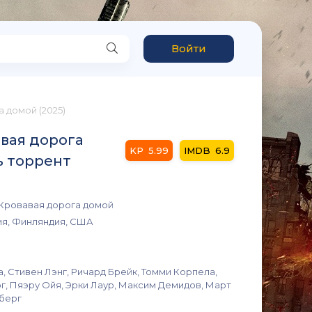
Войти
 домой (2025)
вая дорога
5.99
6.9
ь торрент
Кровавая дорога домой
я, Финляндия, США
 Стивен Лэнг, Ричард Брейк, Томми Корпела,
г, Пяэру Ойя, Эрки Лаур, Максим Демидов, Март
сберг