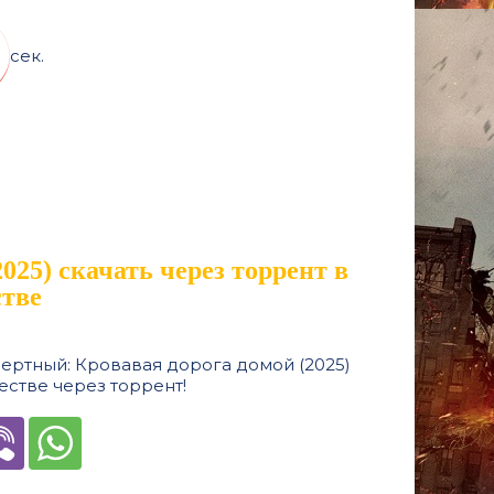
сек.
025) скачать через торрент в
стве
ертный: Кровавая дорога домой (2025)
естве через торрент!