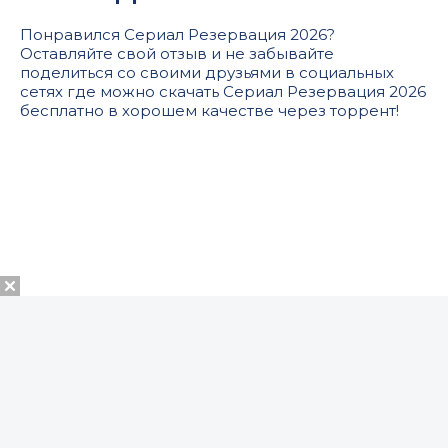
Понравился Сериал Резервация 2026?
Оставляйте свой отзыв и не забывайте
поделиться со своими друзьями в социальных
сетях где можно скачать Сериал Резервация 2026
бесплатно в хорошем качестве через торрент!