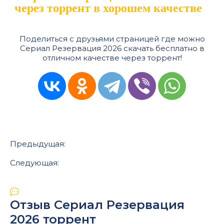
через торрент в хорошем качестве
Поделиться с друзьями страницей где можно
Сериал Резервация 2026 скачать бесплатно в
отличном качестве через торрент!
Предыдущая:
Следующая:
Отзыв Сериал Резервация
2026 торрент