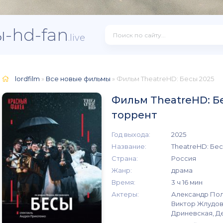
-hd-fan
.live
lordfilm
»
Все новые фильмы
» Фильм TheatreHD: Бесы 2025
Фильм TheatreHD: Б
торрент
Год выхода:
2025
Название:
TheatreHD: Бе
Страна:
Россия
Жанр:
драма
Время:
3 ч 16 мин
Актеры:
Александр Пол
Виктор Жлудов,
Дриневская, Д