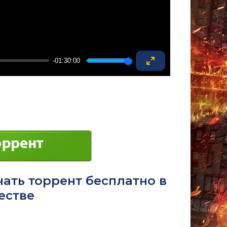
-01:30:00
Enter
fullscreen
чать торрент бесплатно в
естве