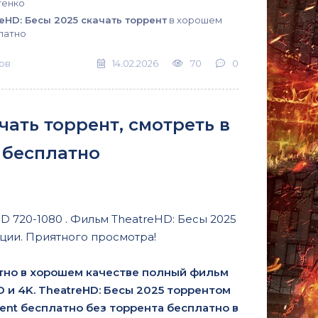
тенко
eHD: Бесы 2025 скачать торрент
в хорошем
латно
ов
14.02.2026
70
0
чать торрент, смотреть в
 бесплатно
D 720-1080 . Фильм TheatreHD: Бесы 2025
ции. Приятного просмотра!
атно в хорошем качестве полный фильм
3D и 4K. TheatreHD: Бесы 2025 торрентом
rent бесплатно без торрента бесплатно в