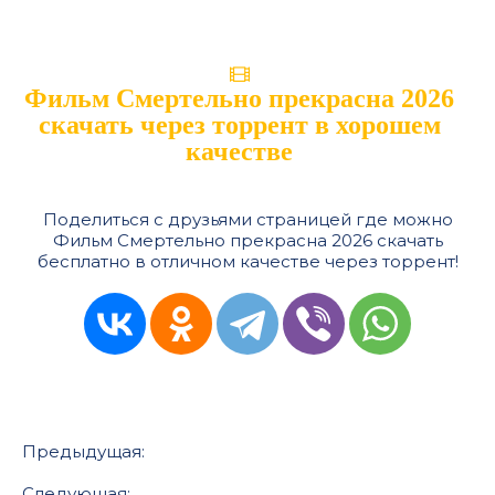
Фильм Смертельно прекрасна 2026
скачать через торрент в хорошем
качестве
Поделиться с друзьями страницей где можно
Фильм Смертельно прекрасна 2026 скачать
бесплатно в отличном качестве через торрент!
Предыдущая:
Следующая: