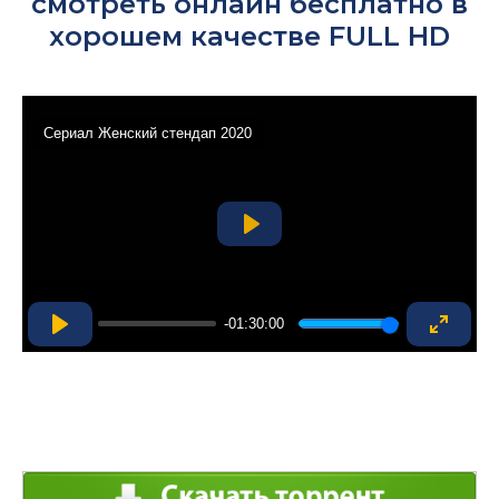
смотреть онлайн бесплатно в
хорошем качестве FULL HD
Сериал Женский стендап 2020
Play
-01:30:00
Play
Enter
fullsc