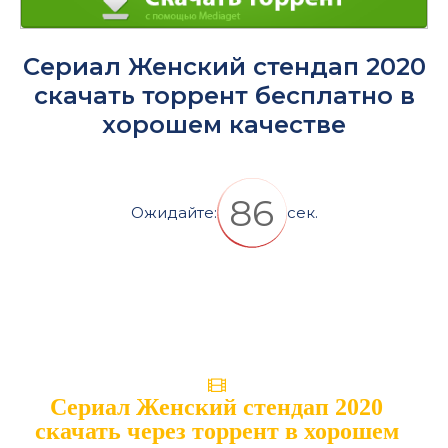
Сериал Женский стендап 2020
скачать торрент бесплатно в
хорошем качестве
86
Ожидайте:
сек.
Сериал Женский стендап 2020
скачать через торрент в хорошем