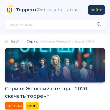
Торрент
Фильмы-hd-fan
.live
Войти
lordfilm
»
Сериал
» Сериал Женский стендап 2020
Сериал Женский стендап 2020
скачать торрент
7.546