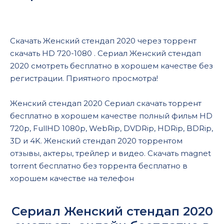
Скачать Женский стендап 2020 через торрент
скачать HD 720-1080 . Сериал Женский стендап
2020 смотреть бесплатно в хорошем качестве без
регистрации. Приятного просмотра!
Женский стендап 2020 Сериал скачать торрент
бесплатно в хорошем качестве полный фильм HD
720p, FullHD 1080p, WebRip, DVDRip, HDRip, BDRip,
3D и 4K. Женский стендап 2020 торрентом
отзывы, актеры, трейлер и видео. Скачать magnet
torrent бесплатно без торрента бесплатно в
хорошем качестве на телефон
Сериал Женский стендап 2020