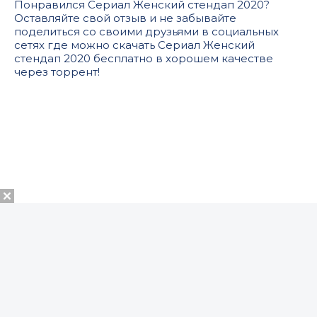
Понравился Сериал Женский стендап 2020?
Оставляйте свой отзыв и не забывайте
поделиться со своими друзьями в социальных
сетях где можно скачать Сериал Женский
стендап 2020 бесплатно в хорошем качестве
через торрент!