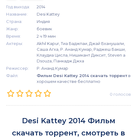
Год выхода:
2014
Название:
Desi Kattey
Страна:
Индия
Жанр:
боевик
Время:
2 ч 19 мин
Актеры:
Akhil Kapur, Тиа Баджпаи, Джай Бханушали,
Саша Агха, Р. Ананд Кумар, Раджеш Бакши,
Клаудиа Цисла, Нишикант Диксит, Steven a
Dsouza, Панкадж Джха
Режиссер:
Р. Ананд Кумар
Файл:
Фильм Desi Kattey 2014 скачать торрент
в
хорошем качестве бесплатно
0
голосов
Desi Kattey 2014 Фильм
скачать торрент, смотреть в