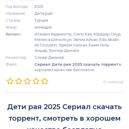
Год выхода:
2025
Название:
Дети рая
Страна:
Турция
Жанр:
комедия
Время:
Актеры:
Исмаил Хаджиоглу, Озгю Кая, Юрдаэр Окур,
Мелиса Шенолсун, Эвлия Айкан, Eda Akalin,
Ali Gözüsirin, Эджем Чалхан, Ешим Гюль
Акшар, Бихтер Динчел
Режиссер:
Сонер Джанер
Файл:
Сериал Дети рая 2025 скачать торрент
в
хорошем качестве бесплатно
0
голосов
Дети рая 2025 Сериал скачать
торрент, смотреть в хорошем