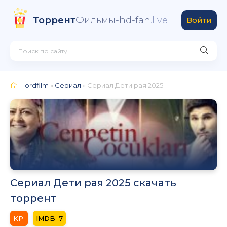
Торрент
Фильмы-hd-fan
.live
Войти
lordfilm
»
Сериал
» Сериал Дети рая 2025
Сериал Дети рая 2025 скачать
торрент
7