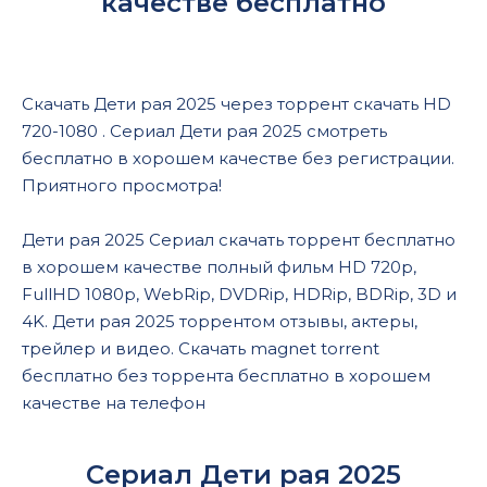
качестве бесплатно
Скачать Дети рая 2025 через торрент скачать HD
720-1080 . Сериал Дети рая 2025 смотреть
бесплатно в хорошем качестве без регистрации.
Приятного просмотра!
Дети рая 2025 Сериал скачать торрент бесплатно
в хорошем качестве полный фильм HD 720p,
FullHD 1080p, WebRip, DVDRip, HDRip, BDRip, 3D и
4K. Дети рая 2025 торрентом отзывы, актеры,
трейлер и видео. Скачать magnet torrent
бесплатно без торрента бесплатно в хорошем
качестве на телефон
Сериал Дети рая 2025