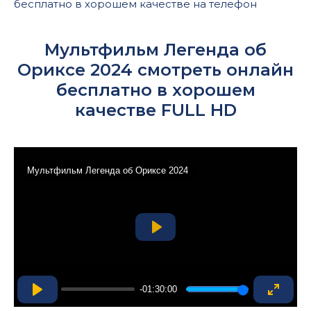
бесплатно в хорошем качестве на телефон
Мультфильм Легенда об
Ориксе 2024 смотреть онлайн
бесплатно в хорошем
качестве FULL HD
Мультфильм Легенда об Ориксе 2024
Play
-01:30:00
Play
Enter