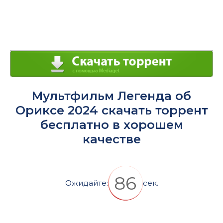
fullsc
Мультфильм Легенда об
Ориксе 2024 скачать торрент
бесплатно в хорошем
качестве
86
Ожидайте:
сек.