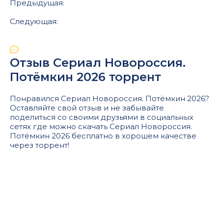
Предыдущая:
Следующая:
Отзыв Сериал Новороссия.
Потёмкин 2026 торрент
Понравился Сериал Новороссия. Потёмкин 2026?
Оставляйте свой отзыв и не забывайте
поделиться со своими друзьями в социальных
сетях где можно скачать Сериал Новороссия.
Потёмкин 2026 бесплатно в хорошем качестве
через торрент!