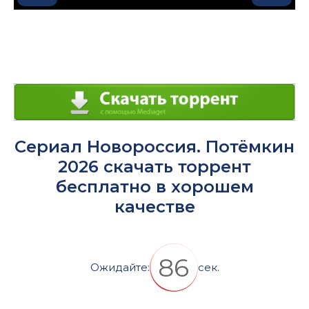
Play
Enter
fullsc
Сериал Новороссия. Потёмкин
2026 скачать торрент
бесплатно в хорошем
качестве
86
Ожидайте:
сек.