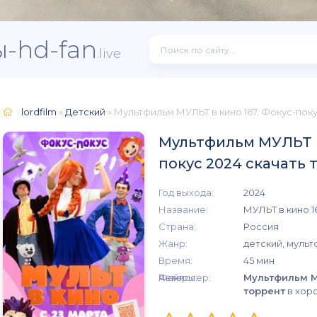
-hd-fan
.live
lordfilm
»
Детский
» Мультфильм МУЛЬТ в кино 167. Фокус-поку
Мультфильм МУЛЬТ в 
покус 2024 скачать 
Год выхода:
2024
Название:
МУЛЬТ в кино 1
Страна:
Россия
Жанр:
детский, муль
Время:
45 мин
Актеры:
Режиссер:
Файл:
Мультфильм МУ
торрент
в хор