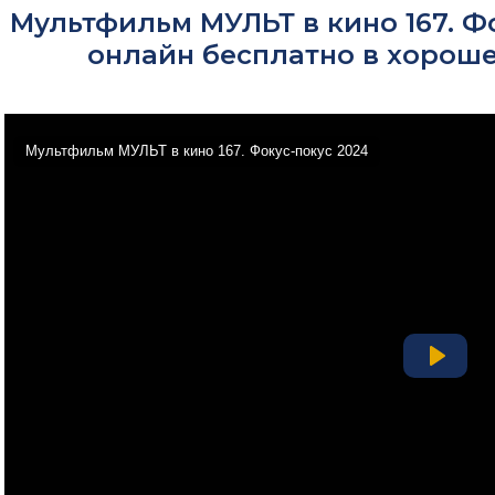
Мультфильм МУЛЬТ в кино 167. Ф
онлайн бесплатно в хороше
Мультфильм МУЛЬТ в кино 167. Фокус-покус 2024
Play