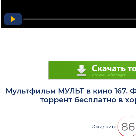
Play
Мультфильм МУЛЬТ в кино 167. Ф
торрент бесплатно в х
85
Ожидайте: