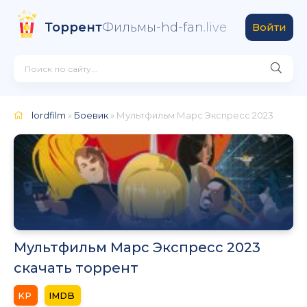
Торрент
Фильмы-hd-fan
.live
Войти
lordfilm
»
Боевик
» Мультфильм Марс Экспресс 2023
Мультфильм Марс Экспресс 2023
скачать торрент