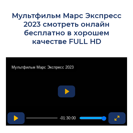
Мультфильм Марс Экспресс
2023 смотреть онлайн
бесплатно в хорошем
качестве FULL HD
Мультфильм Марс Экспресс 2023
Play
-01:30:00
Play
Enter