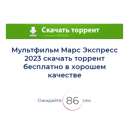
fullsc
Мультфильм Марс Экспресс
2023 скачать торрент
бесплатно в хорошем
качестве
86
Ожидайте:
сек.