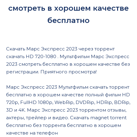
смотреть в хорошем качестве
бесплатно
Скачать Марс Экспресс 2023 через торрент
скачать HD 720-1080 . Мультфильм Марс Экспресс
2023 смотреть бесплатно в хорошем качестве без
регистрации. Приятного просмотра!
Марс Экспресс 2023 Мультфильм скачать торрент
бесплатно в хорошем качестве полный фильм HD
720p, FullHD 1080p, WebRip, DVDRip, HDRip, BDRip,
3D и 4K. Марс Экспресс 2023 торрентом отзывы,
актеры, трейлер и видео. Скачать magnet torrent
бесплатно без торрента бесплатно в хорошем
качестве на телефон