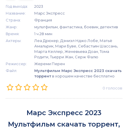
Год выхода:
2023
Название:
Марс Экспресс
Страна:
Франция
Жанр:
мультфильм, фантастика, боевик, детектив
Время:
1 ч 28 мин
Актеры:
Леа Дрюкер, Дэниэл Нджо Лобе, Матьё
Амальрик, Мари Буве, Себастьян Шассань,
Марта Келлер, Женевьева Доан, Тома
Родити, Тьерри Жан, Серж Фалю
Режиссер:
Жереми Перен
Файл:
Мультфильм Марс Экспресс 2023 скачать
торрент
в хорошем качестве бесплатно
0
голосов
Марс Экспресс 2023
Мультфильм скачать торрент,