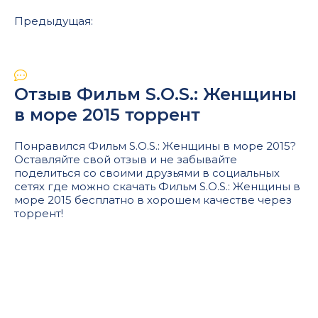
Предыдущая:
Отзыв Фильм S.O.S.: Женщины
в море 2015 торрент
Понравился Фильм S.O.S.: Женщины в море 2015?
Оставляйте свой отзыв и не забывайте
поделиться со своими друзьями в социальных
сетях где можно скачать Фильм S.O.S.: Женщины в
море 2015 бесплатно в хорошем качестве через
торрент!