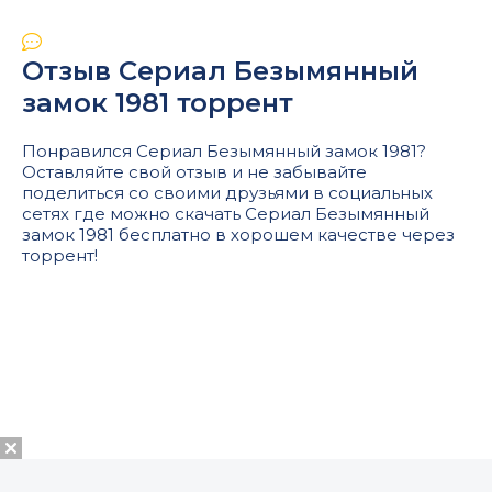
Отзыв Сериал Безымянный
замок 1981 торрент
Понравился Сериал Безымянный замок 1981?
Оставляйте свой отзыв и не забывайте
поделиться со своими друзьями в социальных
сетях где можно скачать Сериал Безымянный
замок 1981 бесплатно в хорошем качестве через
торрент!