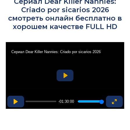
Сериал Dear Killer Nannies:
Criado por sicarios 2026
смотреть онлайн бесплатно в
хорошем качестве FULL HD
Сериал Dear Killer Nannies: Criado por sicarios 2026
Play
-01:30:00
Play
Enter
fullsc