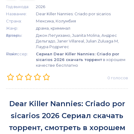
Год выхода:
2026
Название:
Dear Killer Nannies: Criado por sicarios
Страна:
Мексика, Колумбия
Жанр:
драма, криминал
Время:
Актеры:
Джон Легуизамо, Juanita Molina, Андрес
Дельгадо, Janer Villareal, Julian Zuluaga M,
Лаура Родригес
Режиссер:
Файл:
Сериал Dear Killer Nannies: Criado por
sicarios 2026 скачать торрент
в хорошем
качестве бесплатно
0
голосов
Dear Killer Nannies: Criado por
sicarios 2026 Сериал скачать
торрент, смотреть в хорошем