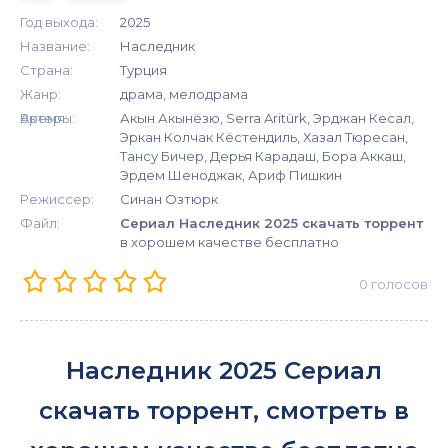
Год выхода:
2025
Название:
Наследник
Страна:
Турция
Жанр:
драма, мелодрама
Время:
Актеры:
Акын Акынёзю, Serra Aritürk, Эрджан Кесал,
Эркан Колчак Кёстендиль, Хазал Тюресан,
Тансу Бичер, Дерья Карадаш, Бора Аккаш,
Эрдем Шеноджак, Ариф Пишкин
Режиссер:
Синан Озтюрк
Файл:
Сериал Наследник 2025 скачать торрент
в хорошем качестве бесплатно
0
голосов
Наследник 2025 Сериал
скачать торрент, смотреть в