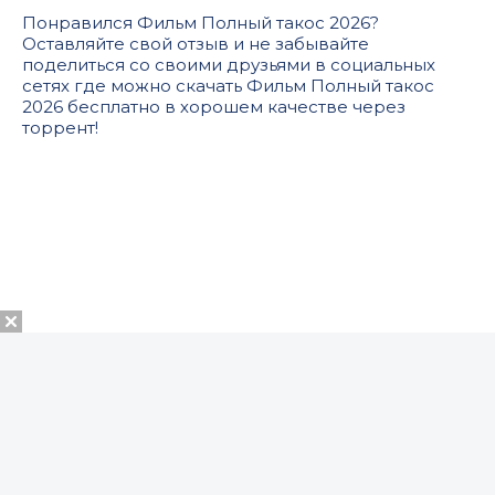
Понравился Фильм Полный такос 2026?
Оставляйте свой отзыв и не забывайте
поделиться со своими друзьями в социальных
сетях где можно скачать Фильм Полный такос
2026 бесплатно в хорошем качестве через
торрент!