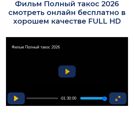
Фильм Полный такос 2026
смотреть онлайн бесплатно в
хорошем качестве FULL HD
Фильм Полный такос 2026
Play
-01:30:00
Play
Enter
fullsc