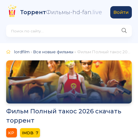
Торрент
Фильмы-hd-fan
.live
Войти
lordfilm
»
Все новые фильмы
» Фильм Полный такос 2026
Фильм Полный такос 2026 скачать
торрент
7