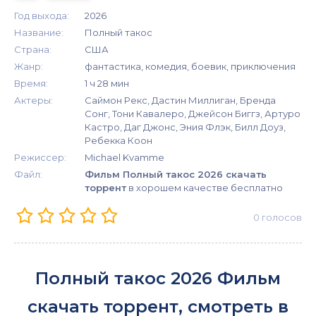
Год выхода:
2026
Название:
Полный такос
Страна:
США
Жанр:
фантастика, комедия, боевик, приключения
Время:
1 ч 28 мин
Актеры:
Саймон Рекс, Дастин Миллиган, Бренда
Сонг, Тони Кавалеро, Джейсон Биггз, Артуро
Кастро, Даг Джонс, Эния Флэк, Билл Доуз,
Ребекка Коон
Режиссер:
Michael Kvamme
Файл:
Фильм Полный такос 2026 скачать
торрент
в хорошем качестве бесплатно
0
голосов
Полный такос 2026 Фильм
скачать торрент, смотреть в