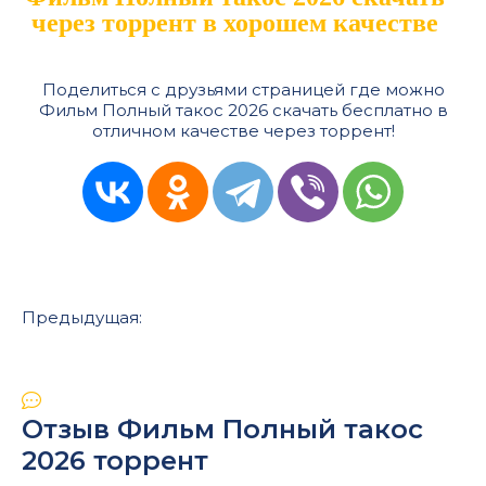
через торрент в хорошем качестве
Поделиться с друзьями страницей где можно
Фильм Полный такос 2026 скачать бесплатно в
отличном качестве через торрент!
Предыдущая:
Отзыв Фильм Полный такос
2026 торрент