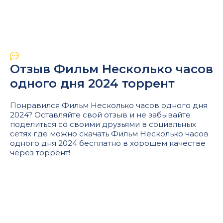
Отзыв Фильм Несколько часов
одного дня 2024 торрент
Понравился Фильм Несколько часов одного дня
2024? Оставляйте свой отзыв и не забывайте
поделиться со своими друзьями в социальных
сетях где можно скачать Фильм Несколько часов
одного дня 2024 бесплатно в хорошем качестве
через торрент!