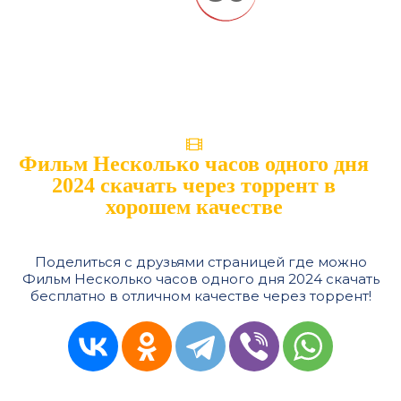
Фильм Несколько часов одного дня
2024 скачать через торрент в
хорошем качестве
Поделиться с друзьями страницей где можно
Фильм Несколько часов одного дня 2024 скачать
бесплатно в отличном качестве через торрент!