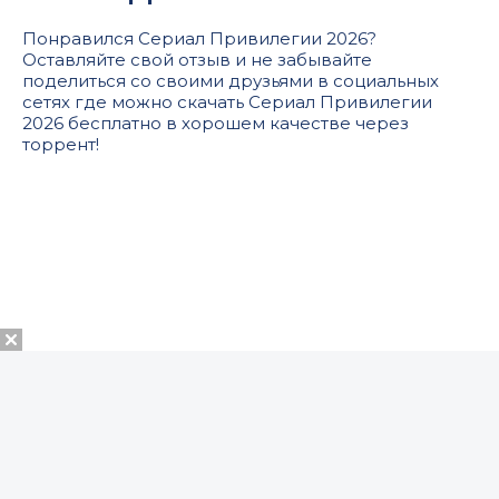
Понравился Сериал Привилегии 2026?
Оставляйте свой отзыв и не забывайте
поделиться со своими друзьями в социальных
сетях где можно скачать Сериал Привилегии
2026 бесплатно в хорошем качестве через
торрент!