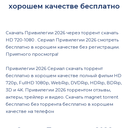
хорошем качестве бесплатно
Скачать Привилегии 2026 через торрент скачать
HD 720-1080 . Сериал Привилегии 2026 смотреть
бесплатно в хорошем качестве без регистрации.
Приятного просмотра!
Привилегии 2026 Сериал скачать торрент
бесплатно в хорошем качестве полный фильм HD
720p, FullHD 1080p, WebRip, DVDRip, HDRip, BDRip,
3D и 4K. Привилегии 2026 торрентом отзывы,
актеры, трейлер и видео. Скачать magnet torrent
бесплатно без торрента бесплатно в хорошем
качестве на телефон