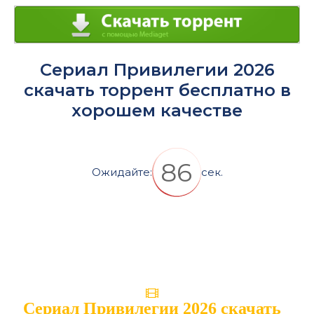
Сериал Привилегии 2026
скачать торрент бесплатно в
хорошем качестве
86
Ожидайте:
сек.
Сериал Привилегии 2026 скачать