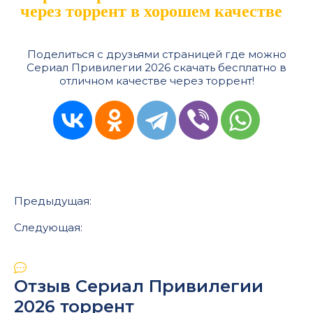
через торрент в хорошем качестве
Поделиться с друзьями страницей где можно
Сериал Привилегии 2026 скачать бесплатно в
отличном качестве через торрент!
Предыдущая:
Следующая:
Отзыв Сериал Привилегии
2026 торрент