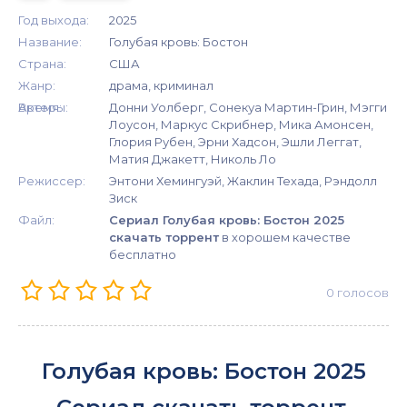
Год выхода:
2025
Название:
Голубая кровь: Бостон
Страна:
США
Жанр:
драма, криминал
Время:
Актеры:
Донни Уолберг, Сонекуа Мартин-Грин, Мэгги
Лоусон, Маркус Скрибнер, Мика Амонсен,
Глория Рубен, Эрни Хадсон, Эшли Леггат,
Матия Джакетт, Николь Ло
Режиссер:
Энтони Хемингуэй, Жаклин Техада, Рэндолл
Зиск
Файл:
Сериал Голубая кровь: Бостон 2025
скачать торрент
в хорошем качестве
бесплатно
0
голосов
Голубая кровь: Бостон 2025