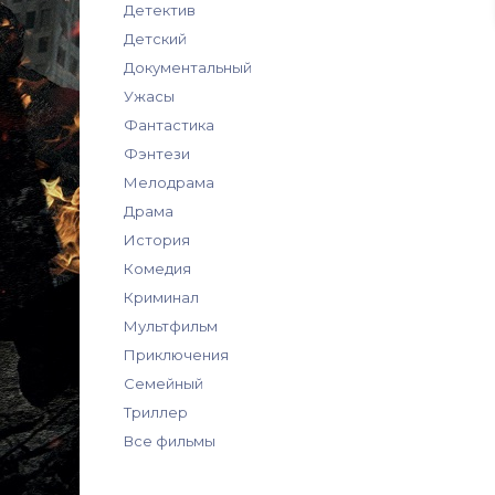
Детектив
Детский
Документальный
Ужасы
Фантастика
Фэнтези
Мелодрама
Драма
История
Комедия
Криминал
Мультфильм
Приключения
Семейный
Триллер
Все фильмы