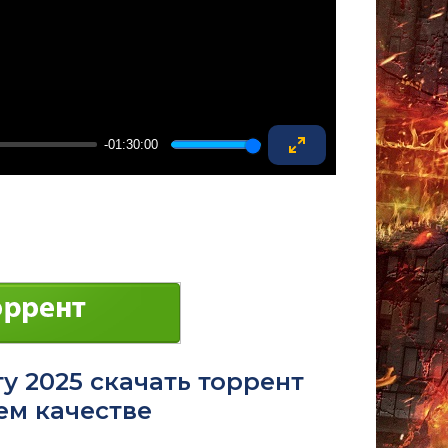
-01:30:00
Enter
fullscreen
у 2025 скачать торрент
ем качестве