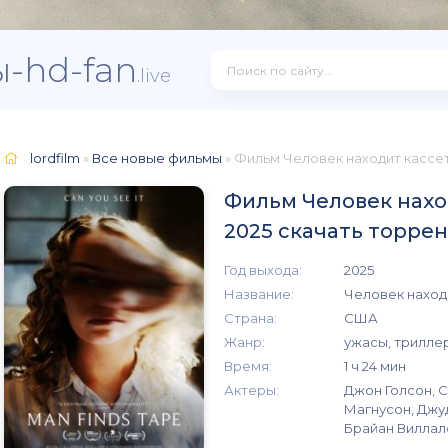
-hd-fan
.live
lordfilm
»
Все новые фильмы
» Фильм Человек находит кассет
Фильм Человек нахо
2025 скачать торре
Год выхода:
2025
Название:
Человек наход
Страна:
США
Жанр:
ужасы, триллер
Время:
1 ч 24 мин
Актеры:
Джон Голсон, Ch
Магнусон, Джу
Брайан Вилла