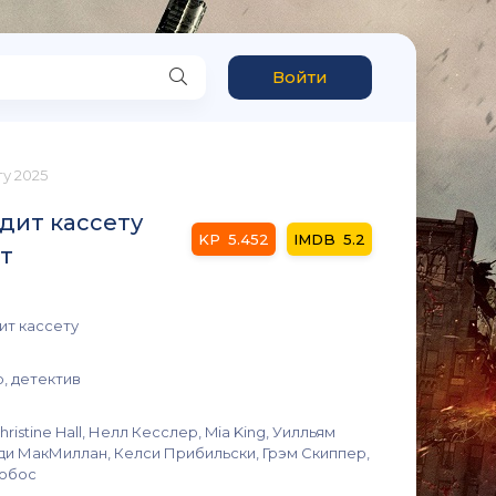
Войти
у 2025
дит кассету
5.452
5.2
нт
ит кассету
, детектив
ristine Hall, Нелл Кесслер, Mia King, Уилльям
ди МакМиллан, Келси Прибильски, Грэм Скиппер,
лобос