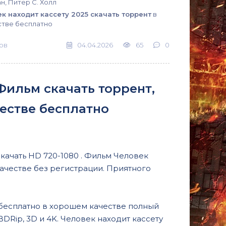
н, Питер С. Холл
к находит кассету 2025 скачать торрент
в
тве бесплатно
ов
04.04.2026
65
0
Фильм скачать торрент,
естве бесплатно
скачать HD 720-1080 . Фильм Человек
качестве без регистрации. Приятного
 бесплатно в хорошем качестве полный
BDRip, 3D и 4K. Человек находит кассету