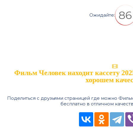
85
Ожидайте:
Фильм Человек находит кассету 2025
хорошем каче
Поделиться с друзьями страницей где можно Фильм 
бесплатно в отличном качеств