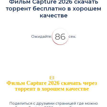
Фильм Capture 2026 скачать
торрент бесплатно в хорошем
качестве
86
Ожидайте:
сек.
Фильм Capture 2026 скачать через
торрент в хорошем качестве
Поделиться с друзьями страницей где можно