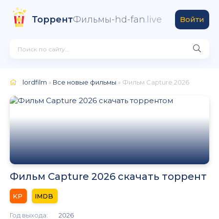
Торрент
Фильмы-hd-fan
.live
Войти
lordfilm
»
Все новые фильмы
» Фильм Capture 2026
Фильм Capture 2026 скачать торрент
Год выхода:
2026