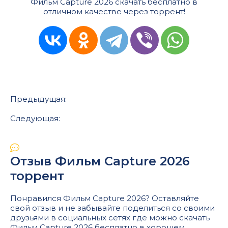
Фильм Capture 2026 скачать бесплатно в
отличном качестве через торрент!
Предыдущая:
Следующая:
Отзыв Фильм Capture 2026
торрент
Понравился Фильм Capture 2026? Оставляйте
свой отзыв и не забывайте поделиться со своими
друзьями в социальных сетях где можно скачать
Фильм Capture 2026 бесплатно в хорошем